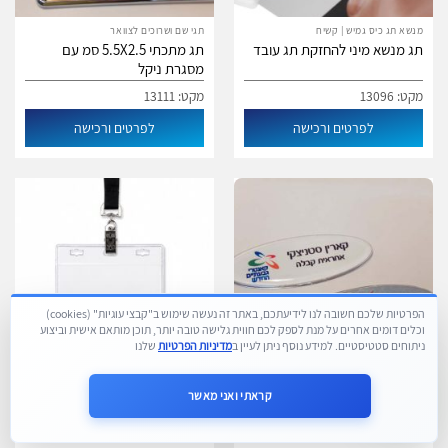
מנשא תג כיס גמיש | קשיח
תגי שם ושרוכים לצוואר
תג מנשא מיני להחזקת תג עובד
תג מתכתי 5.5X2.5 סמ עם
מסגרת ניקל
מקט: 13096
מקט: 13111
לפרטים ורכישה
לפרטים ורכישה
הפרטיות שלכם חשובה לנו לידיעתכם, באתר זה נעשה שימוש ב"קבצי עוגיות" (cookies)
וכלים דומים אחרים על מנת לספק לכם חווית גלישה טובה יותר, תוכן מותאם אישית וביצוע
ניתוחים סטטיסטיים. למידע נוסף ניתן לעיין ב
מדיניות הפרטיות
שלנו
תגי חלון להחלפת שם
מנשא כיס גמיש
קראתי ואני מאשר
Need Help?
תג מתכתי אליפסה 7X2.4 סמ עם
מנשא / מחזיק לתג שם שקוף
כיסוי פלסטיק שקוף
14.5X10.5 סמ