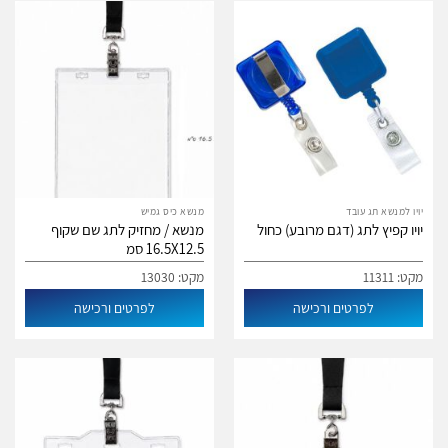
יויו למנשא תג עובד
מנשא כיס גמיש
יויו קפיץ לתג (דגם מרובע) כחול
מנשא / מחזיק לתג שם שקוף
16.5X12.5 סמ
מקט: 11311
מקט: 13030
לפרטים ורכישה
לפרטים ורכישה