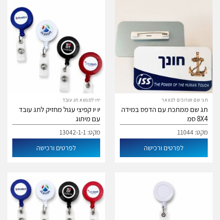
תגי שם ושרוכים לצוואר
יויו למנשא תג עובד
תג שם ממתכת עם הדפס במידה
יו יו קפיצי עגול מחזיק לתג עובד
8X4 סמ
עם מיתוג
מקט: 11044
מקט: 13042-1-1
לפרטים ורכישה
לפרטים ורכישה