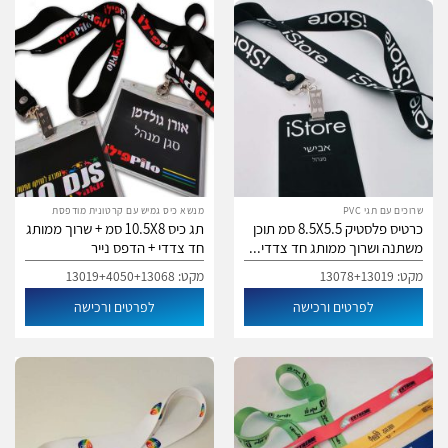
שרוכים עם תגי PVC
מנשא כיס גמיש עם קרטונית מודפסת
כרטיס פלסטיק 8.5X5.5 סמ תוכן
תג כיס 10.5X8 סמ + שרוך ממותג
משתנה ושרוך ממותג חד צדדי...
חד צדדי + הדפס נייר
מקט: 13078+13019
מקט: 13019+4050+13068
לפרטים ורכישה
לפרטים ורכישה