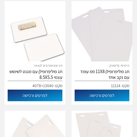
כרטיסי פלסטיק
תגי שם ושרוכים לצוואר
תג פוליפרופילן 11X8 סמ עומד
תג פוליפרופילן עם מגנט לשימוש
עם נקב אחד
עצמי 8.5X5.5
מקט: 11114
מקט: 4078+13040
לפרטים ורכישה
לפרטים ורכישה