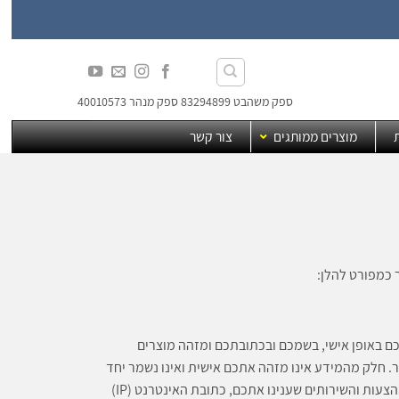
ספק משהבט 83294899 ספק מנהר 40010573
מוצרים ממותגים
צור קשר
 כמפורט להלן:
ם באופן אישי, בשמכם ובכתובתכם ומזהה מוצרים
. חלק מהמידע אינו מזהה אתכם אישית ואינו נשמר יחד
עם פרטיכם, כגון מידע סטטיסטי ומצטבר. מידע זה כולל את העמודים שבהם צפיתם, ההצעות והשירותים שענינו אתכם, כתובת האינטרנט (IP)