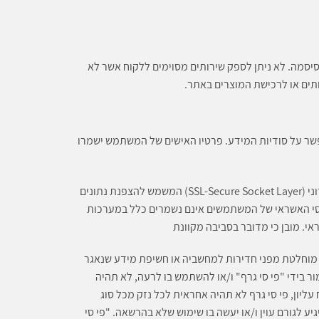
סמה. לא ניתן לספק שירותים מסוימים ללקוח אשר לא
תים או לרכישת המוצרים באתר.
פשר על סודיות המידע. פרטיו האישים של המשתמש ישמרו
על מנת להגן על סודיות המידע, פועלת "פי סי גרף" באמצעות פרוטוקול לסחר אלקטרוני (SSL-Secure Socket Layer) המשמש להצפנת נתונים
יסי האשראי של המשתמשים אינם נשמרים כלל במערכות
אי. מובן כי מדובר בסביבה מקוונת
ת מוחלטת מפני חדירות למחשביה או חשיפת מידע שנאגר
ור בידי "פי סי גרף" ו/או להשתמש בו לרעה, לא תהיה
עליון, פי סי גרף לא תהיה אחראית לכל נזק מכל סוג
ע לגורם עוין ו/או יעשה בו שימוש שלא בהרשאה. "פי סי