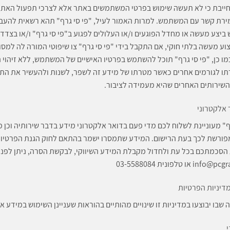
ייבת כי לא תעשה שימוש בפרטי המשתמשים באתר אלא לצרכי תפעול האתר ב
ירת קשר עם המשתמש. למרות האמור לעיל, "פי סי גרף" תהא רשאית להעבי
יצע מעשה או מחדל הפוגעים ו/או העלולים לפגוע ב"פי סי גרף" ו/או בצדד
צוע מעשה בלתי חוקי, אם התקבל בידי "פי סי גרף" צו שיפוטי המורה לה למ
מו כן, "פי סי גרף" תוכל להשתמש בפרטיו האישיים של המשתמש, ללא זיהוי
תו לגורמים אחרים כאשר מטרתו של מידע זה לשפר, לשנות ולהעשיר את התכני
שירותים האחרים שהיא מעמידה לציבור.
ר אלקטרוני
ף" מעוניינת לשלוח לכם מדי פעם בדואר אלקטרוני מידע בדבר שירותיה וכן מ
הסכמתכם בכל עת ולחדול מקבלת המידע השיווקי, לבקשת הסרה, ניתן לפנו
i או טלפונית 03-5588084
מדיניות הפרטיות
שבו יבוצעו במדיניות זו שינויים מהותיים בהוראות שעניינן השימוש במידע
י