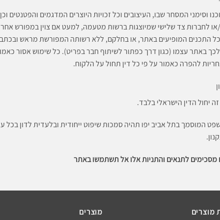
נו וסימני המסחר שבו, העיצובים וכל זכויות היוצרים המדגמים והפטנטים וכן 
ו/או לחברות צד שלישי שמיוצגות ברשות מטעמה, למעט אם צוין במפורש אחר
כל התכנים המופיעים באתר, או בחלקם, ללא רשותה המפורשת מראש ובכתב ש
ך באתר עצמו (כגון דרך כפתור לשיתוף חבר בפריט). כל שימוש אסור כאמור 
ריות להפרה כאמור על פי כל דין תחול על הלקוח.
ן
זה יחול הדין הישראלי בלבד.
פט המוסמך בתל אביב יפו תהיה סמכות שיפוט ייחודית ובלעדית לדון בכל ענ
נון.
 מסכימים לתנאים והתניות אלו אל תשתמשו באתר
 מוצרים
מוצרים