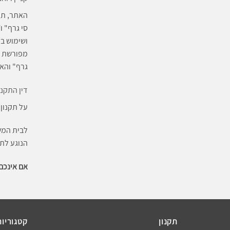
האתר, תוכ
סי גרף" 
ושימוש ב
מפורשת לכ
גרף" והאח
דין התקנו
על תקנון 
לבית המש
הנוגע לתק
אם אינכם
תקנון
קטגוריות