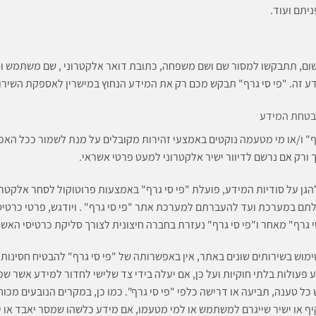
יתם ועוד.
ום, תתבקשו למסור שם ושם משפחה, כתובת דואר אלקטרוני , שם משתמש וסי
דע זה. "פי סי גרף" תבקש מכם רק את המידע הנחוץ במישרין לאספקת השירו
בטחת המידע
רף" ו/או מי מטעמה נוקטים באמצעי זהירות מקובלים על מנת לשמור ככל הא
 ורק אם נרשם לדיוור ישיר אלקטרוני למעט פרטי אשראי.
תם במערכת ועד להעברתם למערכת אתר "פי סי גרף" . ויודגש, פרטי כרט
י גרף" מאחר ו"פי סי גרף" נעזרת בחברה חיצונית לצורך סליקת כרטיסי האשר
מוש בשירותים שונים באתר, אין באפשרותה של "פי סי גרף" להבטיח חסינו
 פעולות בלתי חוקיות ועל כן, אם יעלה בידי צד שלישי לחדור למידע אשר שמ
 טענה, תביעה או דרישה כלפי "פי סי גרף". כמו כן, במקרים הנובעים מכוח 
ף או ישיר שייגרם למשתמש או למי מטעמו, אם מידע כלשהו שמסר יאבד או יגי