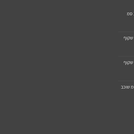
שקוף
שקוף
יפרופילן 11X8 סמ שוכב