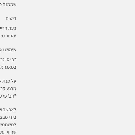
שממנה פנ
רישום
בעת הריש
ימסור מי
שימוש וא
"פי סי ג
במאגר אך
מרגע קבל
"חב' פי ס
לאפשר שי
בידי מבצע
למשתמש כל
שהוא, עקי