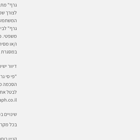
גרף" מתח
לצורך שמ
המשתמש ב
גרף" לבי
משפטי. כ
ו/או מסיר
במסגרת ה
דיוור ישי
"פי סי גר
לבטל את 
nfo@pcgraph.co.il
שינויים ב
בכל מקרה 
קניין רוחנ