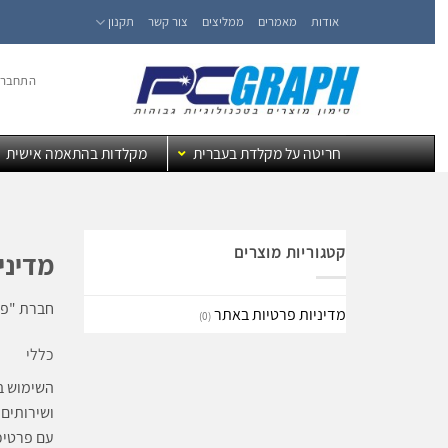
Ski
אודות
מאמרים
ממליצים
צור קשר
תקנון
t
conten
התחברו
חריטה על מקלדת בעברית
מקלדות בהתאמה אישית
קטגוריות מוצרים
מדיני
חברת "פי
מדיניות פרטיות באתר
(0)
כללי
השימוש ב
ושירותים