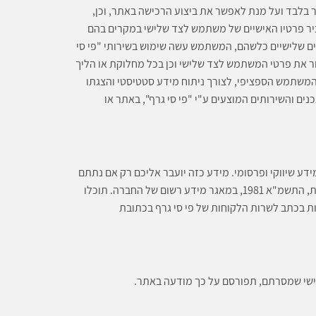
לבד ועל מנת לאפשר את ביצוע הרכישה באתר, וכן,
ר פרטיו האישיים של משתמש לצד שלישי במקרים בהם
ים שלישיים כלשהם, המשתמש עשה שימוש בשירותי "פי סי
סור את פרטי המשתמש לצד שלישי וכן בכל מחלוקת או הליך
 המשתמש הספציפי, לצורך ניתוח מידע סטטיסטי והצגתו
ם והשירותים המוצעים ע"י "פי סי גרף", באתר או
ידע שיווקי ופרסומי. מידע כזה יועבר אליכם רק אם נתתם
הסכמה מפורשת לכך בעת הרישום. המידע שתמסרו ישמר בהתאם לחוק הגנת הפרטיות, התשמ"א 1981, במאגר מידע רשום של החברה. תוכלו
ת בכתב לשרות הלקוחות של פי סי גרף בכתובת
 אישי שמסרתם, תפורסם על כך מודעה באתר.