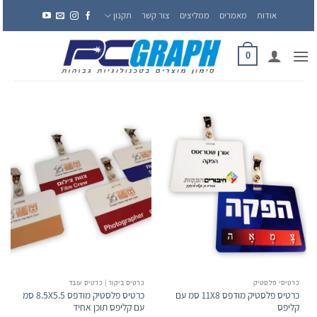
Ski
אודות
מאמרים
ממליצים
צור קשר
תקנון
t
conten
0
כרטיסי פלסטיק
כרטיס ביקור | כרטיס עובד
כרטיס פלסטיק מודפס 11X8 סמ עם
כרטיס פלסטיק מודפס 8.5X5.5 סמ
קליפס
עם קליפס תוכן אחיד