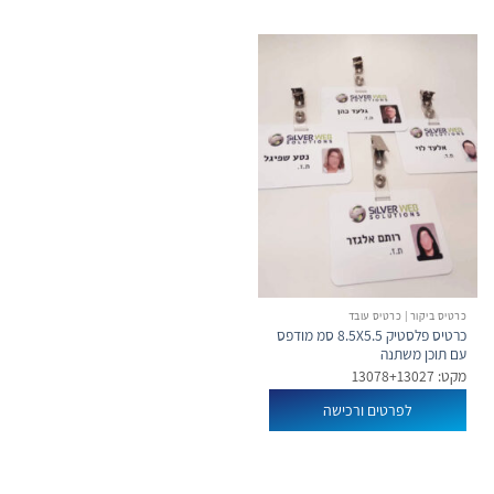
כרטיס ביקור | כרטיס עובד
כרטיס פלסטיק 8.5X5.5 סמ מודפס
עם תוכן משתנה
מקט: 13078+13027
לפרטים ורכישה