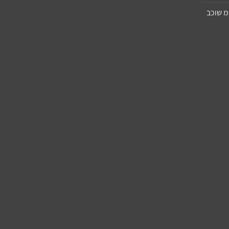
יפרופילן 11X8 סמ שוכב