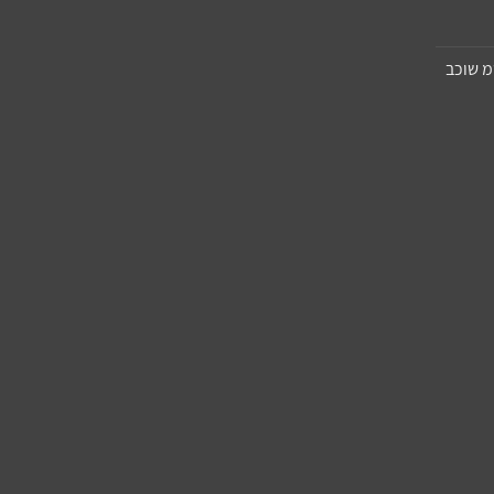
יפרופילן 11X8 סמ שוכב