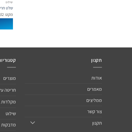
שילוט
שלט חרי
מקט: 1d5e1da990d2
תקנון
קטגוריות
אודות
מוצרים
מאמרים
חריטה על
ממליצים
מקלדות 
צור קשר
שילוט
תקנון
מדבקות ו