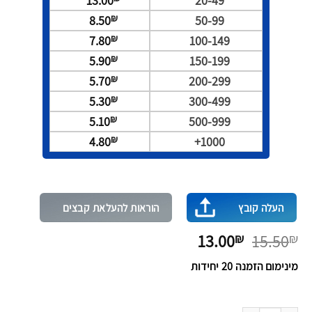
13.00
20-49
₪
8.50
50-99
₪
7.80
100-149
₪
5.90
150-199
₪
5.70
200-299
₪
5.30
300-499
₪
5.10
500-999
₪
4.80
1000+
העלה קובץ
הוראות להעלאת קבצים
המחיר
המחיר
13.00
15.50
₪
₪
המקורי
הנוכחי
מינימום הזמנה
20
יחידות
היה:
הוא:
13.00₪.
15.50₪.