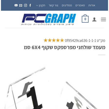
Ski
אודות
מאמרים
ממליצים
צור קשר
תקנון
t
conten
0
מק"ט 0f95429ca636-1-1-1
מעמד שולחני מפרספקס שקוף 6X4 סמ