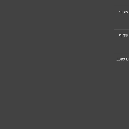
שקוף
שקוף
יפרופילן 11X8 סמ שוכב