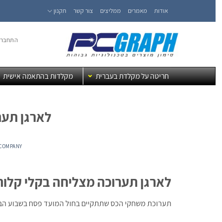
Ski
אודות
מאמרים
ממליצים
צור קשר
תקנון
t
conten
התחברו
חריטה על מקלדת בעברית
מקלדות בהתאמה אישית
לארגן תער
COMPANY
לארגן תערוכה מצליחה בקלי קלות
תערוכת משחקי הכס שתתקיים בחול המועד פסח בשבוע הבא,