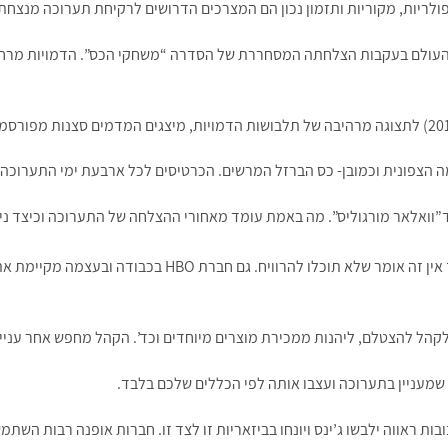
פולריות, מקוריות ותזמון נכון הם המצרכים הדרושים לרקיחת תערוכה מנצחת
 אוהדים ברחבי העולם בעקבות הצלחתה המסחררת של הסדרה “משחקי הכס”. הדמויות מרח
 הצפונית וכמובן- כס הברזל המרשים. הכרטיסים לכל ארבעת ימי התערוכה
ד”וואלאר מורגוליס”. מה באמת עומד מאחורי ההצלחה של התערוכה וכיצד ני
אמנם התקציב לתערוכה שלכם נמוך יותר מזה של HBO, אך אין זה אומר שלא תוכלו להרוויח. גם חברת HBO בכבודה ובעצמה מקיימ
 לקהל להצטלם, ליהנות ממכירת מוצרים מיוחדים וכד’. הקהל מחפש אחר עניין
שמעניין בתערוכה ועצבו אותה לפי הכללים שלכם בלבד.
 ראווה ילבשו ג’ינס ויונחו בביזאריות זו לצד זו. חברות אופנה רבות השתמש