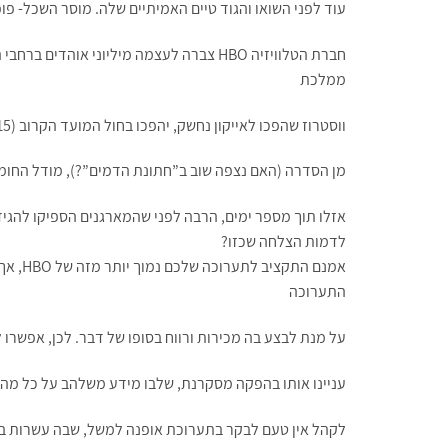
עוד לפני השואו והגוד טיים האמיתיים שלה. מוסר השכל- פו
חברת הטלוויזיה HBO צברה לעצמה מיליוני
ממלכת
ווסטרוז שהפכו לאייקון נחשק, יהפכו בחול המועד הקרוב (2015) לתצוגה מרהיבה של תלבושות הדמויות, מיצגים המדמים סצנות מפורסמות
מן הסדרה (האם נצפה שוב ב”חתונת הדמים”?), מודל החומה
אזלו תוך מספר ימים, הרבה לפני שהמארגנים הספיקו להגי
לדמות הצלחה שכזו?
התערוכה
על מנת לבצע בה מכירות ורווח בסופו של דבר. לכן, אפשרו
עניינו אותו בהפקה מסקרנת, שלבו מידע משלהב על כל מה 
לקהל אין טעם לבקר בתערוכת אופנה למשל, שבה עשרות בובות