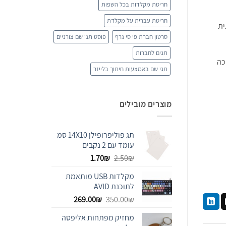
חריטת מקלדות בכל השפות
חריטת עברית על מקלדת
ית
סרטון חברת פי סי גרף
פוסט תגי שם צורניים
תגים לחברות
כה
תגי שם באמצעות חיתוך בלייזר
מוצרים מובילים
תג פוליפרופילן 14X10 סמ
עומד עם 2 נקבים
המחיר
המחיר
1.70
₪
2.50
₪
המקורי
הנוכחי
מקלדות USB מותאמת
היה:
הוא:
לתוכנת AVID
1.70₪.
2.50₪.
המחיר
המחיר
269.00
₪
350.00
₪
המקורי
הנוכחי
מחזיק מפתחות אליפסה
היה:
הוא: