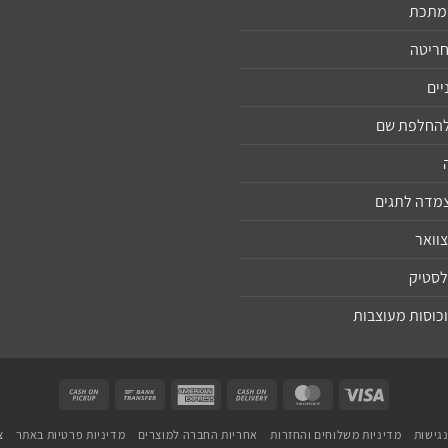
ממתכת
חריטה
יים
 להחלפת שם
צמדה לתגים
צוואר
לסטיק
וכוסות מעוצבות
Cash
Bank
American
Cash
MasterCard
Visa
on
Transfer
Express
On
גישות
מדיניות משלוחים והחזרות
אחריות החברה למוצרים
מדיניות פרטיות באתר
צ
Pickup
Delivery