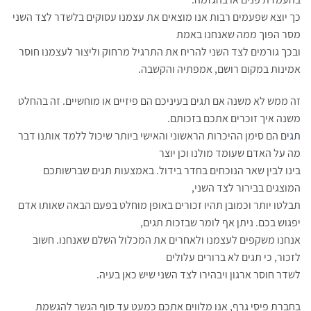
כך יוצא שפעמים רבות אנו מוצאים את עצמנו עסוקים בלשדר לצד השני
מסר הפוך ממה שאנחנו באמת
ובכך גורמים לצד השני להריח את התרגיל מרחוק וליצור לעצמנו חוסר
אמינות במקום רושם, אמפתיה והקשבה.
זה ממש לא משנה אם תגים בעיניכם הם פיזיים או מוחשיים. זה בהחלט
משנה איך זוכרים אתכם בזכותם.
תגים
הם סימן ההיכרות הראשוני והאישי ביותר שיכול ללמד אותנו דבר
מה על האדם שעומד מולנו וכן יוצר
בינו לבין שאר הנוכחים בחדר בידול. באמצעות תגים שברשותכם
המוצגים בבירור לצד השני,
תבלטו יותר וכמובן תהיו זכורים באופן מוחלט בפעם הבאה שאותו אדם
יפגוש בכם. ניתן אף לומר שבזכות תגים,
אנחנו משקפים לעצמנו ולאחרים את המכלול השלם שאנחנו. חשוב
לזכור, כי תגים לא ברורים עלולים
לשדר חוסר ארגון ויבהירו לצד השני שיש כאן בעיה.
בחברת פיסי גרף, אנו מלווים אתכם כמעט עד סוף הגשר להגשמת